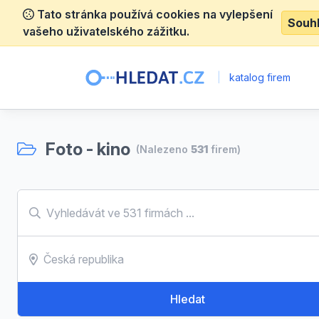
Tato stránka používá cookies na vylepšení
Souh
vašeho uživatelského zážitku.
|
katalog firem
Foto - kino
(Nalezeno
531
firem)
Hledat