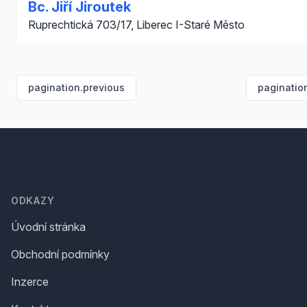
Bc. Jiří Jiroutek
Ruprechtická 703/17, Liberec I-Staré Město
pagination.previous
paginatio
Footer
ODKAZY
Úvodní stránka
Obchodní podmínky
Inzerce