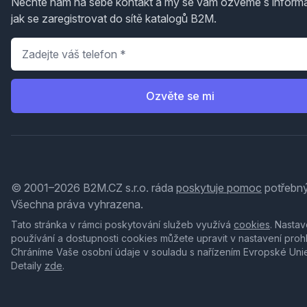
Nechte nám na sebe kontakt a my se vám ozveme s inform
jak se zaregistrovat do sítě katalogů B2M.
Telefon
*
Ozvěte se mi
© 2001–2026 B2M.CZ s.r.o. ráda
poskytuje pomoc
potřebný
Všechna práva vyhrazena.
Tato stránka v rámci poskytování služeb využívá
cookies
. Nastav
používání a dostupnosti cookies můžete upravit v nastavení proh
Chráníme Vaše osobní údaje v souladu s nařízením Evropské Uni
Detaily
zde
.