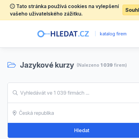
Tato stránka používá cookies na vylepšení
Souh
vašeho uživatelského zážitku.
|
katalog firem
Jazykové kurzy
(Nalezeno
1 039
firem)
Hledat