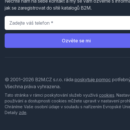
Nechte nám na sebe kontakt a my se vám ozveme s inform
jak se zaregistrovat do sítě katalogů B2M.
Telefon
*
Ozvěte se mi
© 2001–2026 B2M.CZ s.r.o. ráda
poskytuje pomoc
potřebný
Všechna práva vyhrazena.
Tato stránka v rámci poskytování služeb využívá
cookies
. Nastav
používání a dostupnosti cookies můžete upravit v nastavení proh
Chráníme Vaše osobní údaje v souladu s nařízením Evropské Uni
Detaily
zde
.