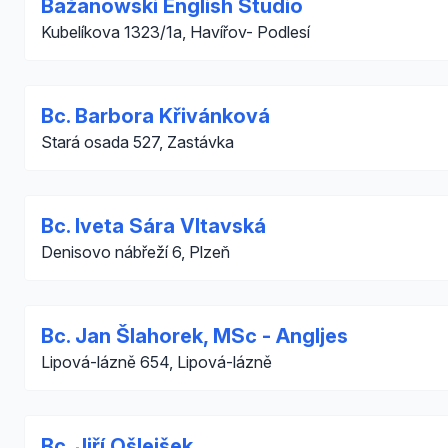
Bažanowski English Studio
Kubelíkova 1323/1a, Havířov- Podlesí
Bc. Barbora Křivánková
Stará osada 527, Zastávka
Bc. Iveta Sára Vltavská
Denisovo nábřeží 6, Plzeň
Bc. Jan Šlahorek, MSc - Angljes
Lipová-lázně 654, Lipová-lázně
Bc. Jiří Ošlejšek