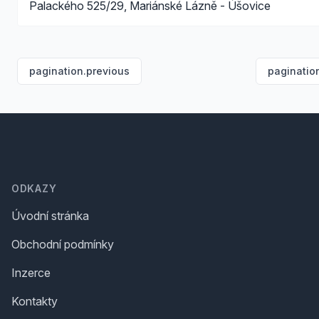
Palackého 525/29, Mariánské Lázně - Úšovice
pagination.previous
paginatio
Footer
ODKAZY
Úvodní stránka
Obchodní podmínky
Inzerce
Kontakty