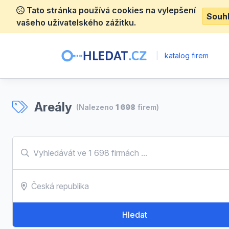
Tato stránka používá cookies na vylepšení
Souh
vašeho uživatelského zážitku.
|
katalog firem
Areály
(Nalezeno
1 698
firem)
Hledat