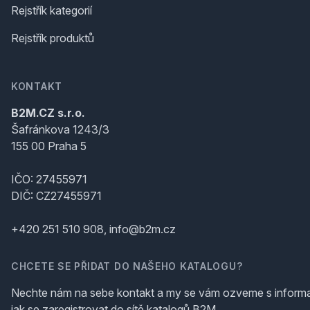
Rejstřík kategorií
Rejstřík produktů
KONTAKT
B2M.CZ s.r.o.
Šafránkova 1243/3
155 00 Praha 5
IČO: 27455971
DIČ: CZ27455971
+420 251 510 908, info@b2m.cz
CHCETE SE PŘIDAT DO NAŠEHO KATALOGU?
Nechte nám na sebe kontakt a my se vám ozveme s inform
jak se zaregistrovat do sítě katalogů B2M.