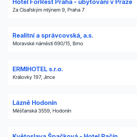
Hotel ForRest Praha - ubytování v Praze
Za Císařským mlýnem 9, Praha 7
Realitní a správcovská, a.s.
Moravské náměstí 690/15, Brno
ERMIHOTEL s.r.o.
Královky 197, Jince
Lázně Hodonín
Měšťanská 3559, Hodonín
Květoslava Špačková - Hotel Račín