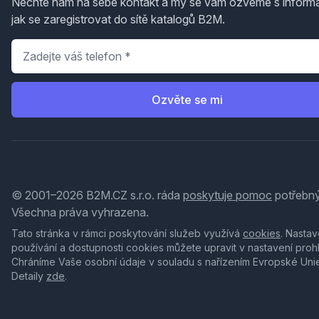
Nechte nám na sebe kontakt a my se vám ozveme s inform
jak se zaregistrovat do sítě katalogů B2M.
Telefon
*
Ozvěte se mi
© 2001–2026 B2M.CZ s.r.o. ráda
poskytuje pomoc
potřebný
Všechna práva vyhrazena.
Tato stránka v rámci poskytování služeb využívá
cookies
. Nastav
používání a dostupnosti cookies můžete upravit v nastavení proh
Chráníme Vaše osobní údaje v souladu s nařízením Evropské Uni
Detaily
zde
.