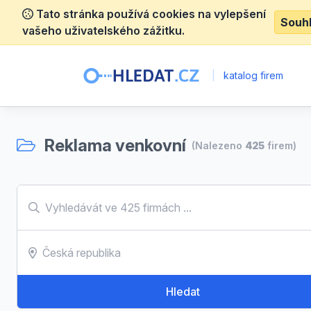
Tato stránka používá cookies na vylepšení
Souh
vašeho uživatelského zážitku.
|
katalog firem
Reklama venkovní
(Nalezeno
425
firem)
Hledat