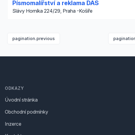
Písmomalířství a reklama DAS
Slávy Horníka 224/29, Praha -Košíře
pagination.previous
paginatio
Footer
ODKAZY
Úvodní stránka
Obchodní podmínky
Inzerce