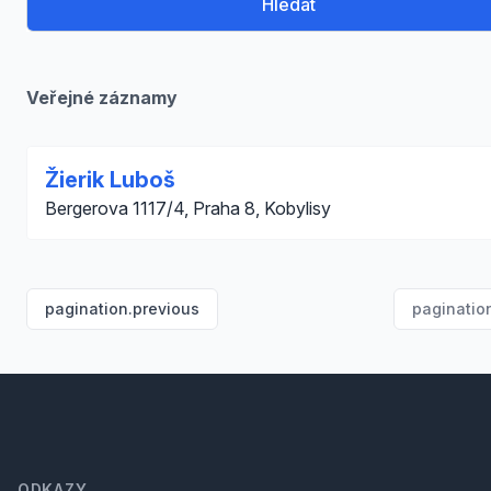
Hledat
Veřejné záznamy
Žierik Luboš
Bergerova 1117/4, Praha 8, Kobylisy
pagination.previous
paginatio
Footer
ODKAZY