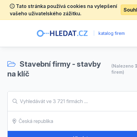
Tato stránka používá cookies na vylepšení
Souh
vašeho uživatelského zážitku.
|
katalog firem
Stavební firmy - stavby
(Nalezeno
na klíč
firem)