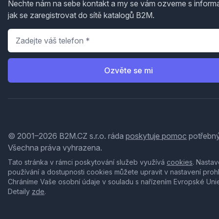
Nechte nám na sebe kontakt a my se vám ozveme s inform
jak se zaregistrovat do sítě katalogů B2M.
Telefon
*
Ozvěte se mi
© 2001–2026 B2M.CZ s.r.o. ráda
poskytuje pomoc
potřebný
Všechna práva vyhrazena.
Tato stránka v rámci poskytování služeb využívá
cookies
. Nastav
používání a dostupnosti cookies můžete upravit v nastavení proh
Chráníme Vaše osobní údaje v souladu s nařízením Evropské Uni
Detaily
zde
.