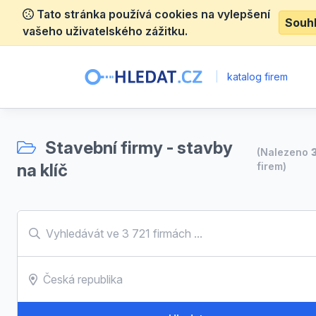
Tato stránka používá cookies na vylepšení
Souh
vašeho uživatelského zážitku.
|
katalog firem
Stavební firmy - stavby
(Nalezeno
na klíč
firem)