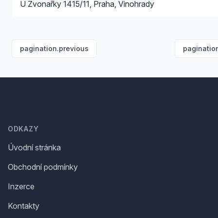
U Zvonařky 1415/11, Praha, Vinohrady
pagination.previous
paginatio
Footer
ODKAZY
Úvodní stránka
Obchodní podmínky
Inzerce
Kontakty