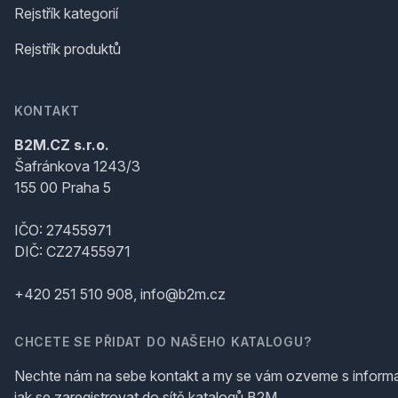
Rejstřík kategorií
Rejstřík produktů
KONTAKT
B2M.CZ s.r.o.
Šafránkova 1243/3
155 00 Praha 5
IČO: 27455971
DIČ: CZ27455971
+420 251 510 908, info@b2m.cz
CHCETE SE PŘIDAT DO NAŠEHO KATALOGU?
Nechte nám na sebe kontakt a my se vám ozveme s inform
jak se zaregistrovat do sítě katalogů B2M.