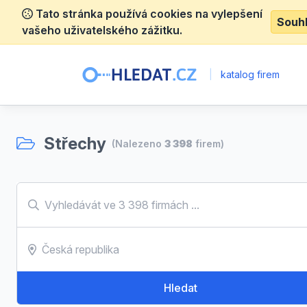
Tato stránka používá cookies na vylepšení
Souh
vašeho uživatelského zážitku.
|
katalog firem
Střechy
(Nalezeno
3 398
firem)
Hledat