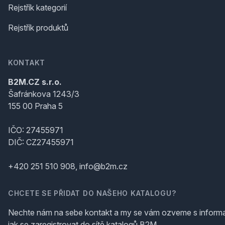
Rejstřík kategorií
Rejstřík produktů
KONTAKT
B2M.CZ s.r.o.
Šafránkova 1243/3
155 00 Praha 5
IČO: 27455971
DIČ: CZ27455971
+420 251 510 908, info@b2m.cz
CHCETE SE PŘIDAT DO NAŠEHO KATALOGU?
Nechte nám na sebe kontakt a my se vám ozveme s inform
jak se zaregistrovat do sítě katalogů B2M.