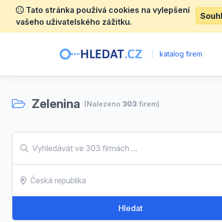
Tato stránka používá cookies na vylepšení
Souh
vašeho uživatelského zážitku.
|
katalog firem
Zelenina
(Nalezeno
303
firem)
Hledat