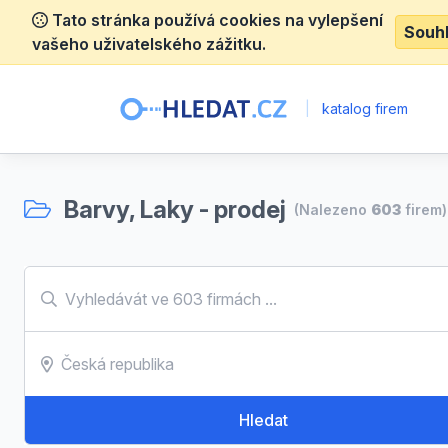
Tato stránka používá cookies na vylepšení
Souh
vašeho uživatelského zážitku.
|
katalog firem
Barvy, Laky - prodej
(Nalezeno
603
firem)
Hledat