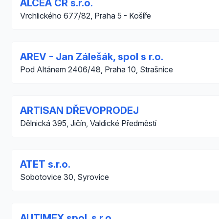
ALCEA CR s.r.o.
Vrchlického 677/82, Praha 5 - Košíře
AREV - Jan Zálešák, spol s r.o.
Pod Altánem 2406/48, Praha 10, Strašnice
ARTISAN DŘEVOPRODEJ
Dělnická 395, Jičín, Valdické Předměstí
ATET s.r.o.
Sobotovice 30, Syrovice
AUTIMEX spol. s r.o.