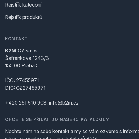
Rejstřík kategorií
Rejstřík produktů
KONTAKT
B2M.CZ s.r.o.
Šafránkova 1243/3
155 00 Praha 5
IČO: 27455971
DIČ: CZ27455971
+420 251 510 908, info@b2m.cz
CHCETE SE PŘIDAT DO NAŠEHO KATALOGU?
Nechte nám na sebe kontakt a my se vám ozveme s inform
jak se zaregistrovat do sítě katalogů B2M.