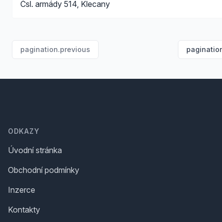
Čsl. armády 514, Klecany
pagination.previous
paginatio
Footer
ODKAZY
Úvodní stránka
Obchodní podmínky
Inzerce
Kontakty