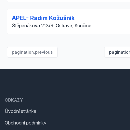
APEL- Radim Kožušník
Štěpaňákova 213/9, Ostrava, Kunčice
pagination.previous
paginatio
Footer
ODKAZY
Úvodní stránka
Obchodní podmínky