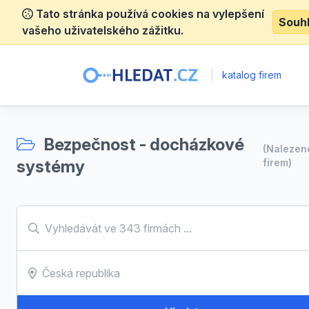
Tato stránka používá cookies na vylepšení
Souh
vašeho uživatelského zážitku.
|
katalog firem
Bezpečnost - docházkové
(Naleze
systémy
firem)