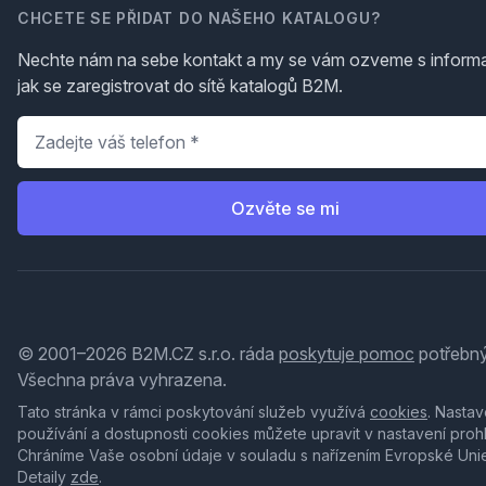
CHCETE SE PŘIDAT DO NAŠEHO KATALOGU?
Nechte nám na sebe kontakt a my se vám ozveme s inform
jak se zaregistrovat do sítě katalogů B2M.
Telefon
*
Ozvěte se mi
© 2001–2026 B2M.CZ s.r.o. ráda
poskytuje pomoc
potřebný
Všechna práva vyhrazena.
Tato stránka v rámci poskytování služeb využívá
cookies
. Nastav
používání a dostupnosti cookies můžete upravit v nastavení proh
Chráníme Vaše osobní údaje v souladu s nařízením Evropské Uni
Detaily
zde
.