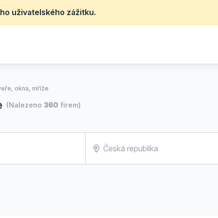
ho uživatelského zážitku.
eře, okna, mříže
e
(Nalezeno
360
firem)