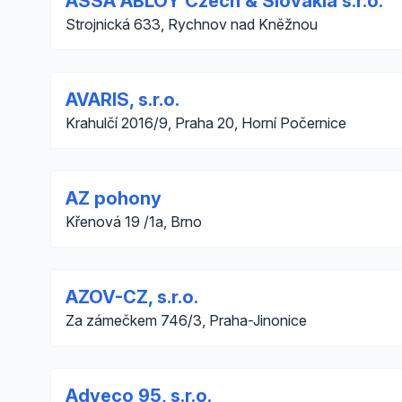
ASSA ABLOY Czech & Slovakia s.r.o.
Strojnická 633, Rychnov nad Kněžnou
AVARIS, s.r.o.
Krahulčí 2016/9, Praha 20, Horní Počernice
AZ pohony
Křenová 19 /1a, Brno
AZOV-CZ, s.r.o.
Za zámečkem 746/3, Praha-Jinonice
Adveco 95, s.r.o.