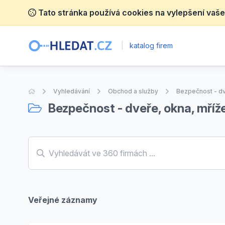
Tato stránka používá cookies na vylepšení vaše
|
katalog firem
Úvodní stránka
Vyhledávání
Obchod a služby
Bezpečnost - dv
Bezpečnost - dveře, okna, mříž
Veřejné záznamy