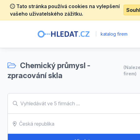
Tato stránka používá cookies na vylepšení
Souh
vašeho uživatelského zážitku.
|
katalog firem
Chemický průmysl -
(Nalez
zpracování skla
firem)