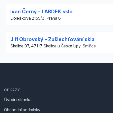
Ivan Černý - LABDEK sklo
Dolejškova 2155/3, Praha 8
Jiří Obrovský - Zušlechťování skla
Skalice 97, 47117 Skalice u České Lípy, Smiřice
Footer
ODKAZY
Úvodní stránka
Obchodní podmínky