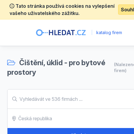
Tato stránka používá cookies na vylepšení
Souh
vašeho uživatelského zážitku.
|
katalog firem
Čištění, úklid - pro bytové
(Naleze
prostory
firem)