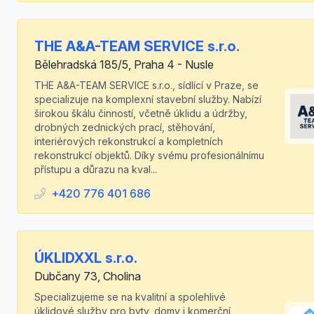
THE A&A-TEAM SERVICE s.r.o.
Bělehradská 185/5, Praha 4 - Nusle
THE A&A-TEAM SERVICE s.r.o., sídlící v Praze, se
specializuje na komplexní stavební služby. Nabízí
širokou škálu činností, včetně úklidu a údržby,
drobných zednických prací, stěhování,
interiérových rekonstrukcí a kompletních
rekonstrukcí objektů. Díky svému profesionálnímu
přístupu a důrazu na kval...
+420 776 401 686
ÚKLIDXXL s.r.o.
Dubčany 73, Cholina
Specializujeme se na kvalitní a spolehlivé
úklidové služby pro byty, domy i komerční