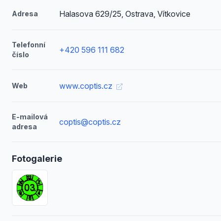
Halasova 629/25, Ostrava, Vítkovice
Adresa
Telefonní
+420 596 111 682
číslo
www.coptis.cz
Web
E-mailová
coptis@coptis.cz
adresa
Fotogalerie