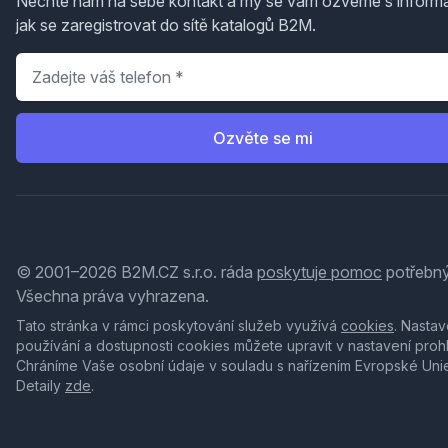
Nechte nám na sebe kontakt a my se vám ozveme s inform
jak se zaregistrovat do sítě katalogů B2M.
Telefon
*
Ozvěte se mi
© 2001–2026 B2M.CZ s.r.o. ráda
poskytuje pomoc
potřebný
Všechna práva vyhrazena.
Tato stránka v rámci poskytování služeb využívá
cookies
. Nastav
používání a dostupnosti cookies můžete upravit v nastavení proh
Chráníme Vaše osobní údaje v souladu s nařízením Evropské Uni
Detaily
zde
.