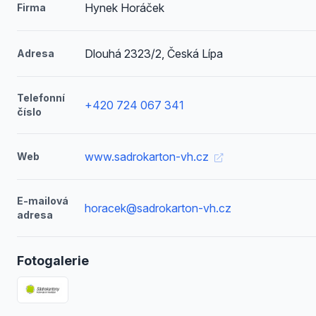
Hynek Horáček
Firma
Dlouhá 2323/2, Česká Lípa
Adresa
Telefonní
+420 724 067 341
číslo
www.sadrokarton-vh.cz
Web
E-mailová
horacek@sadrokarton-vh.cz
adresa
Fotogalerie