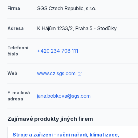
SGS Czech Republic, s.r.o.
Firma
K Hájům 1233/2, Praha 5 - Stodůlky
Adresa
Telefonní
+420 234 708 111
číslo
www.cz.sgs.com
Web
E-mailová
jana.bobkova@sgs.com
adresa
Zajímavé produkty jiných firem
Stroje a zařízení - ruční nářadí, klimatizace,