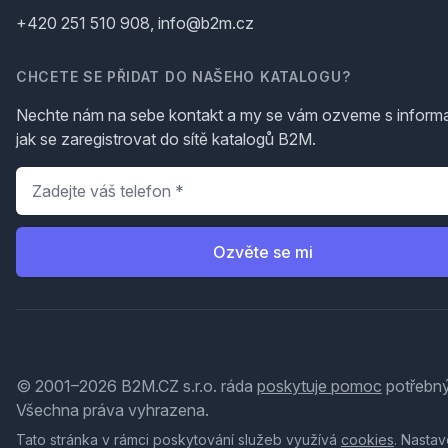
+420 251 510 908, info@b2m.cz
CHCETE SE PŘIDAT DO NAŠEHO KATALOGU?
Nechte nám na sebe kontakt a my se vám ozveme s inform
jak se zaregistrovat do sítě katalogů B2M.
Telefon
*
Ozvěte se mi
© 2001–2026 B2M.CZ s.r.o. ráda
poskytuje pomoc
potřebný
Všechna práva vyhrazena.
Tato stránka v rámci poskytování služeb využívá
cookies
. Nastav