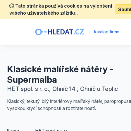
Tato stránka používá cookies na vylepšení
Souh
vašeho uživatelského zážitku.
|
katalog firem
Klasické malířské nátěry -
Supermalba
HET spol. s r. o., Ohníč 14 , Ohníč u Teplic
Klasický, tekutý, bílý interiérový malířský nátěr, paropropust
vysokou krycí schopností a roztíratelností.
HET spol. s r. o.
Firma