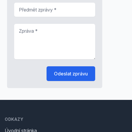
Předmět zprávy
*
Zpráva
*
Odeslat zprávu
Footer
ODKAZY
Úvodní stránka