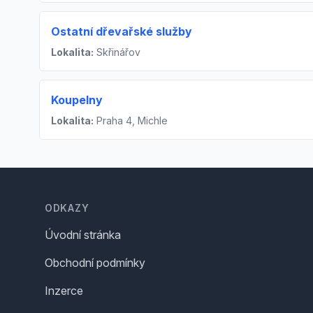
Ostatní dřevařské služby
Lokalita:
Skřinářov
Koupelny
Lokalita:
Praha 4, Michle
Footer
ODKAZY
Úvodní stránka
Obchodní podmínky
Inzerce