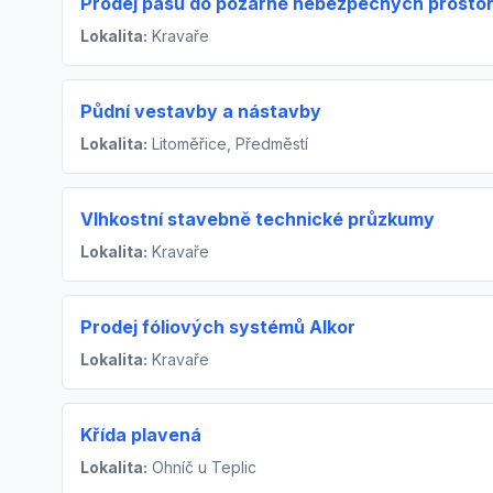
Prodej pásů do požárně nebezpečných prosto
Lokalita:
Kravaře
Půdní vestavby a nástavby
Lokalita:
Litoměřice, Předměstí
Vlhkostní stavebně technické průzkumy
Lokalita:
Kravaře
Prodej fóliových systémů Alkor
Lokalita:
Kravaře
Křída plavená
Lokalita:
Ohníč u Teplic