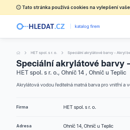
Tato stránka používá cookies na vylepšení vaše
|
katalog firem
Úvodní stránka
HET spol. s r. o.
Speciální akrylátové barvy - Akryl b
Speciální akrylátové barvy -
HET spol. s r. o., Ohníč 14 , Ohníč u Teplic
Akrylátová vodou ředitelná matná barva pro vnitřní a
HET spol. s r. o.
Firma
Ohníč 14, Ohníč u Teplic
Adresa