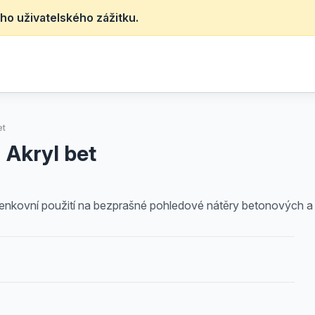
ho uživatelského zážitku.
et
 Akryl bet
 venkovní použití na bezprašné pohledové nátěry betonových a