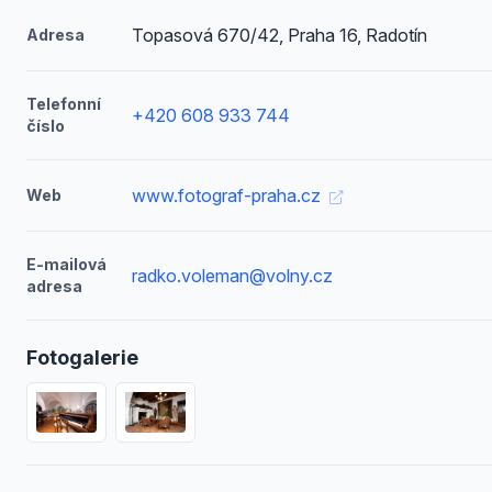
Topasová 670/42, Praha 16, Radotín
Adresa
Telefonní
+420 608 933 744
číslo
www.fotograf-praha.cz
Web
E-mailová
radko.voleman@volny.cz
adresa
Fotogalerie