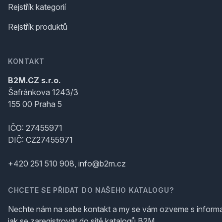
Rejstřík kategorií
Rejstřík produktů
KONTAKT
B2M.CZ s.r.o.
Šafránkova 1243/3
155 00 Praha 5
IČO: 27455971
DIČ: CZ27455971
+420 251 510 908, info@b2m.cz
CHCETE SE PŘIDAT DO NAŠEHO KATALOGU?
Nechte nám na sebe kontakt a my se vám ozveme s inform
jak se zaregistrovat do sítě katalogů B2M.