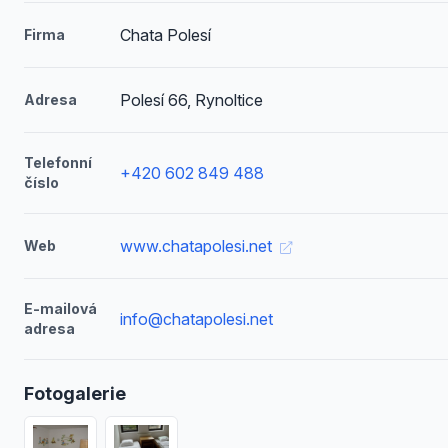
Chata Polesí
Firma
Polesí 66, Rynoltice
Adresa
Telefonní
+420 602 849 488
číslo
www.chatapolesi.net
Web
E-mailová
info@chatapolesi.net
adresa
Fotogalerie