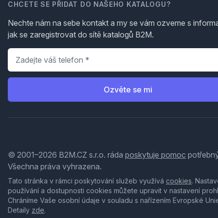
CHCETE SE PŘIDAT DO NAŠEHO KATALOGU?
Nechte nám na sebe kontakt a my se vám ozveme s inform
jak se zaregistrovat do sítě katalogů B2M.
Telefon
*
Ozvěte se mi
© 2001–2026 B2M.CZ s.r.o. ráda
poskytuje pomoc
potřebný
Všechna práva vyhrazena.
Tato stránka v rámci poskytování služeb využívá
cookies
. Nastav
používání a dostupnosti cookies můžete upravit v nastavení proh
Chráníme Vaše osobní údaje v souladu s nařízením Evropské Uni
Detaily
zde
.