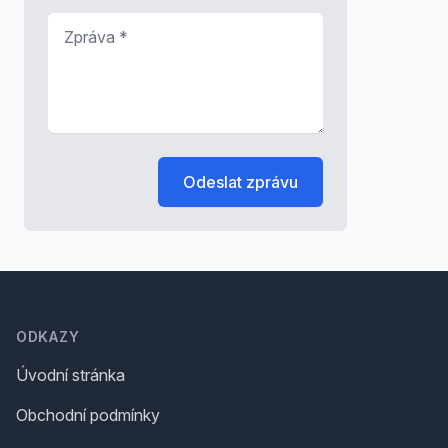
Zpráva
*
Odeslat zprávu
Footer
ODKAZY
Úvodní stránka
Obchodní podmínky