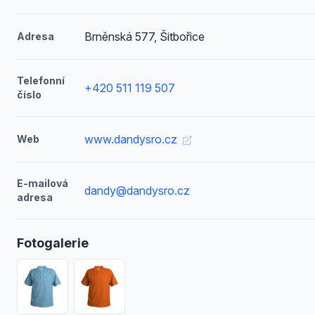
Brněnská 577, Šitbořice
Adresa
Telefonní
+420 511 119 507
číslo
www.dandysro.cz
Web
E-mailová
dandy@dandysro.cz
adresa
Fotogalerie