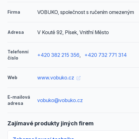
VOBUKO, společnost s ručením omezeným
Firma
V Koutě 92, Písek, Vnitřní Město
Adresa
Telefonní
+420 382 215 356
,
+420 732 771 314
číslo
www.vobuko.cz
Web
E-mailová
vobuko@vobuko.cz
adresa
Zajímavé produkty jiných firem