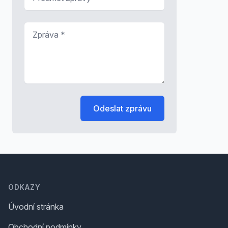
Zpráva
*
Odeslat zprávu
Footer
ODKAZY
Úvodní stránka
Obchodní podmínky