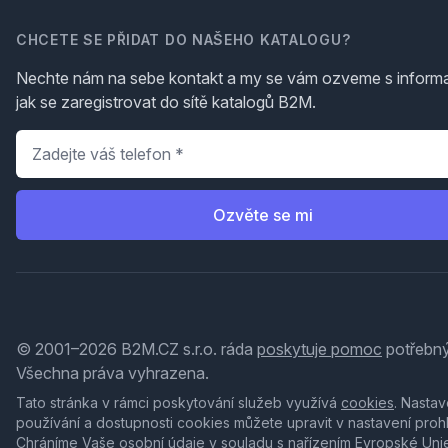
CHCETE SE PŘIDAT DO NAŠEHO KATALOGU?
Nechte nám na sebe kontakt a my se vám ozveme s inform
jak se zaregistrovat do sítě katalogů B2M.
Telefon
*
Ozvěte se mi
© 2001–2026 B2M.CZ s.r.o. ráda
poskytuje pomoc
potřebný
Všechna práva vyhrazena.
Tato stránka v rámci poskytování služeb využívá
cookies
. Nastav
používání a dostupnosti cookies můžete upravit v nastavení proh
Chráníme Vaše osobní údaje v souladu s nařízením Evropské Uni