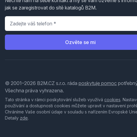
Nechte nám na sebe kontakt a my se vám ozveme s inform
jak se zaregistrovat do sítě katalogů B2M.
Telefon
*
Ozvěte se mi
© 2001–2026 B2M.CZ s.r.o. ráda
poskytuje pomoc
potřebný
Všechna práva vyhrazena.
Tato stránka v rámci poskytování služeb využívá
cookies
. Nastav
používání a dostupnosti cookies můžete upravit v nastavení proh
Chráníme Vaše osobní údaje v souladu s nařízením Evropské Uni
Detaily
zde
.