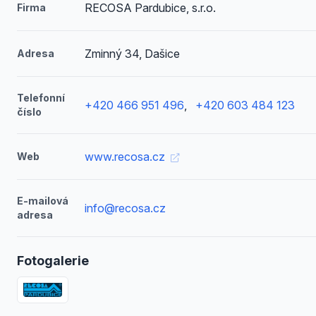
RECOSA Pardubice, s.r.o.
Firma
Zminný 34, Dašice
Adresa
Telefonní
+420 466 951 496
,
+420 603 484 123
číslo
www.recosa.cz
Web
E-mailová
info@recosa.cz
adresa
Fotogalerie