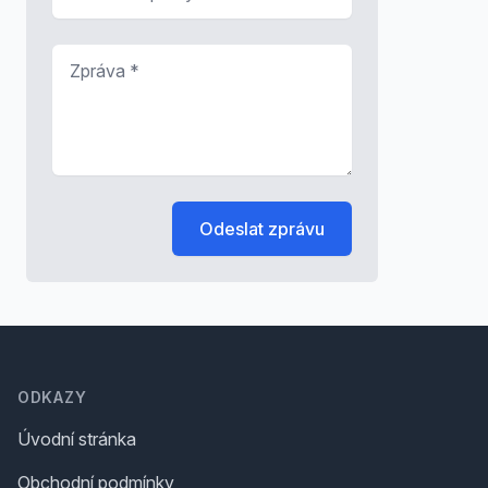
Zpráva
*
Odeslat zprávu
Footer
ODKAZY
Úvodní stránka
Obchodní podmínky