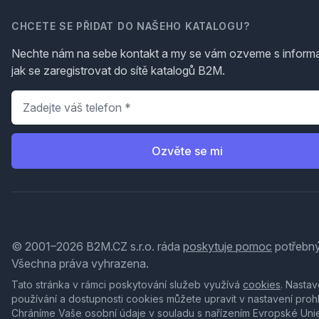
CHCETE SE PŘIDAT DO NAŠEHO KATALOGU?
Nechte nám na sebe kontakt a my se vám ozveme s inform
jak se zaregistrovat do sítě katalogů B2M.
Telefon
*
Ozvěte se mi
© 2001–2026 B2M.CZ s.r.o. ráda
poskytuje pomoc
potřebný
Všechna práva vyhrazena.
Tato stránka v rámci poskytování služeb využívá
cookies
. Nastav
používání a dostupnosti cookies můžete upravit v nastavení proh
Chráníme Vaše osobní údaje v souladu s nařízením Evropské Uni