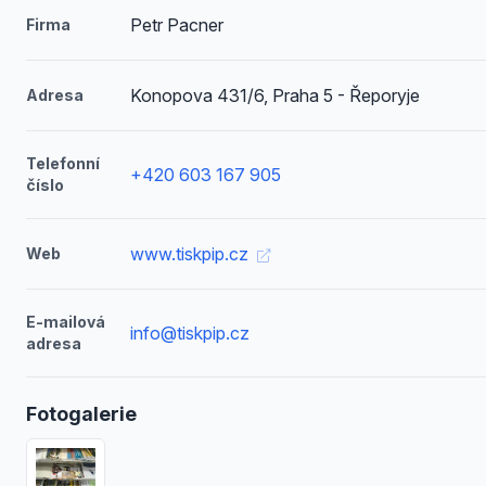
Petr Pacner
Firma
Konopova 431/6, Praha 5 - Řeporyje
Adresa
Telefonní
+420 603 167 905
číslo
www.tiskpip.cz
Web
E-mailová
info@tiskpip.cz
adresa
Fotogalerie