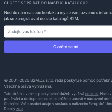
CHCETE SE PŘIDAT DO NAŠEHO KATALOGU?
Nechte nám na sebe kontakt a my se vám ozveme s inform
jak se zaregistrovat do sítě katalogů B2M.
Telefon
*
Ozvěte se mi
© 2001–2026 B2M.CZ s.r.o. ráda
poskytuje pomoc
potřebný
Všechna práva vyhrazena.
Tato stránka v rámci poskytování služeb využívá
cookies
. Nastav
používání a dostupnosti cookies můžete upravit v nastavení proh
Chráníme Vaše osobní údaje v souladu s nařízením Evropské Uni
Detaily
zde
.