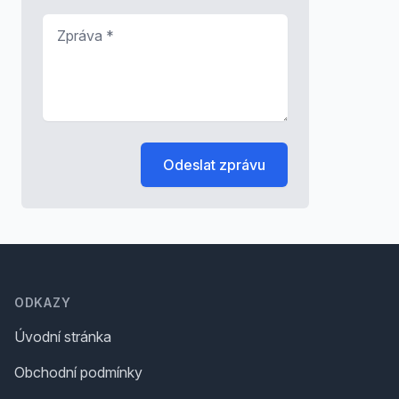
Zpráva
*
Odeslat zprávu
Footer
ODKAZY
Úvodní stránka
Obchodní podmínky