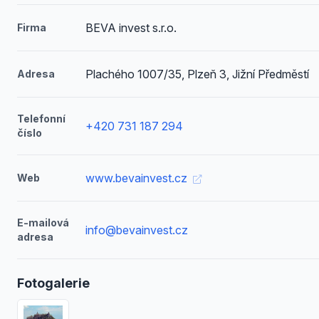
BEVA invest s.r.o.
Firma
Plachého 1007/35, Plzeň 3, Jižní Předměstí
Adresa
Telefonní
+420 731 187 294
číslo
www.bevainvest.cz
Web
E-mailová
info@bevainvest.cz
adresa
Fotogalerie