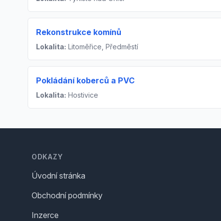
Rekonstrukce komínů
Lokalita:
Litoměřice, Předměstí
Pokládání koberců a PVC
Lokalita:
Hostivice
Footer
ODKAZY
Úvodní stránka
Obchodní podmínky
Inzerce