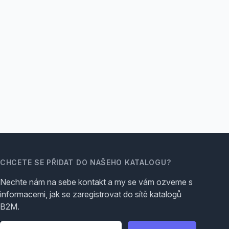
CHCETE SE PŘIDAT DO NAŠEHO KATALOGU?
Nechte nám na sebe kontakt a my se vám ozveme s
informacemi, jak se zaregistrovat do sítě katalogů
B2M.
Telefon
*