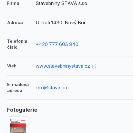
Stavebniny STAVA s.r.o.
Firma
U Trati 1430, Nový Bor
Adresa
Telefonní
+420 777 603 940
číslo
www.stavebninystava.cz
Web
E-mailová
info@stava.org
adresa
Fotogalerie