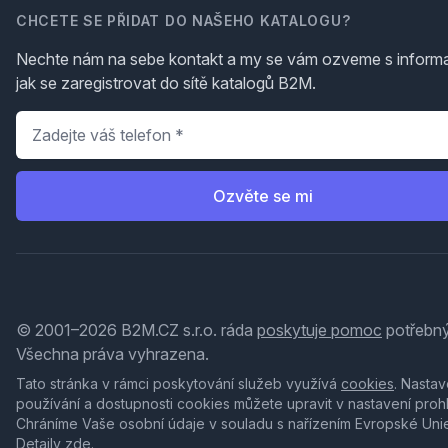
CHCETE SE PŘIDAT DO NAŠEHO KATALOGU?
Nechte nám na sebe kontakt a my se vám ozveme s inform
jak se zaregistrovat do sítě katalogů B2M.
Telefon
*
Ozvěte se mi
© 2001–2026 B2M.CZ s.r.o. ráda
poskytuje pomoc
potřebný
Všechna práva vyhrazena.
Tato stránka v rámci poskytování služeb využívá
cookies
. Nastav
používání a dostupnosti cookies můžete upravit v nastavení proh
Chráníme Vaše osobní údaje v souladu s nařízením Evropské Uni
Detaily
zde
.