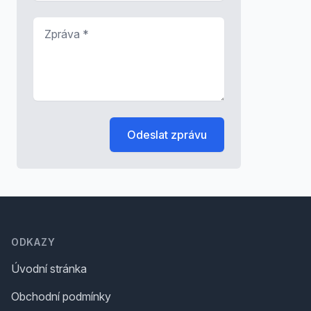
Zpráva
*
Odeslat zprávu
Footer
ODKAZY
Úvodní stránka
Obchodní podmínky