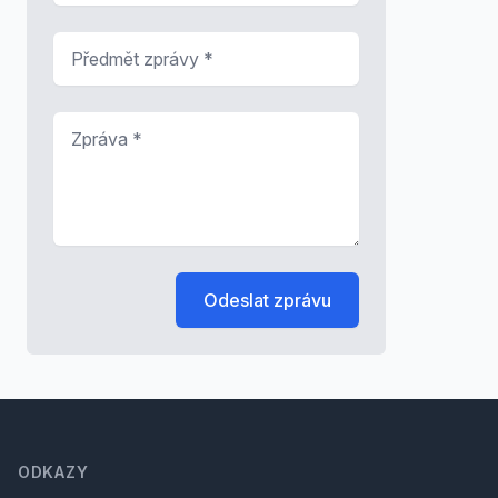
Předmět zprávy
*
Zpráva
*
Odeslat zprávu
Footer
ODKAZY