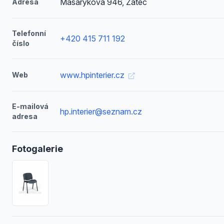
Masarykova 946, Žatec
Adresa
Telefonní
+420 415 711 192
číslo
www.hpinterier.cz
Web
E-mailová
hp.interier@seznam.cz
adresa
Fotogalerie