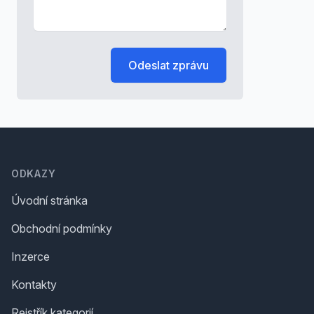
Odeslat zprávu
Footer
ODKAZY
Úvodní stránka
Obchodní podmínky
Inzerce
Kontakty
Rejstřík kategorií