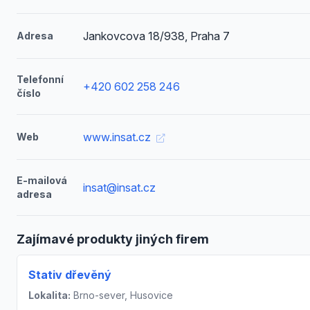
Jankovcova 18/938, Praha 7
Adresa
Telefonní
+420 602 258 246
číslo
www.insat.cz
Web
E-mailová
insat@insat.cz
adresa
Zajímavé produkty jiných firem
Stativ dřevěný
Lokalita:
Brno-sever, Husovice