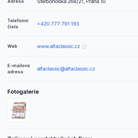
Štěrboholská 268/21, Praha 10
Adresa
Telefonní
+420 777 791 193
číslo
www.alfaclassic.cz
Web
E-mailová
alfaclassic@alfaclassic.cz
adresa
Fotogalerie