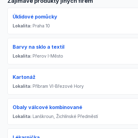
Zajímavé produkty jiných firem
Úklidové pomůcky
Lokalita:
Praha 10
Barvy na sklo a textil
Lokalita:
Přerov I-Město
Kartonáž
Lokalita:
Příbram VI-Březové Hory
Obaly válcové kombinované
Lokalita:
Lanškroun, Žichlínské Předměstí
Lékarnička