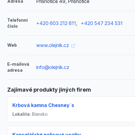
Přísnotice 49, Přísnotice
Adresa
Telefonní
+420 603 212 611
,
+420 547 234 531
číslo
www.olejnik.cz
Web
E-mailová
info@olejnik.cz
adresa
Zajímavé produkty jiných firem
Krbová kamna Chesney´s
Lokalita:
Blansko
Kancelářské policové vozíky