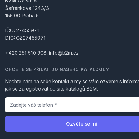
B2M.CZ s.r.o.
Šafránkova 1243/3
155 00 Praha 5
IČO: 27455971
DIČ: CZ27455971
+420 251 510 908, info@b2m.cz
CHCETE SE PŘIDAT DO NAŠEHO KATALOGU?
Nechte nám na sebe kontakt a my se vám ozveme s inform
jak se zaregistrovat do sítě katalogů B2M.
Telefon
*
Ozvěte se mi