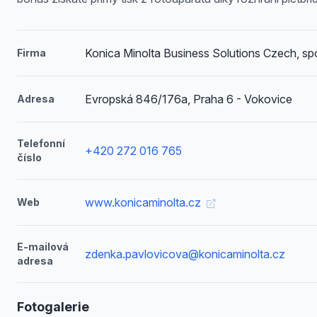
Konica Minolta Business Solutions Czech, spol
Firma
Evropská 846/176a, Praha 6 - Vokovice
Adresa
Telefonní
+420 272 016 765
číslo
www.konicaminolta.cz
Web
E-mailová
zdenka.pavlovicova@konicaminolta.cz
adresa
Fotogalerie