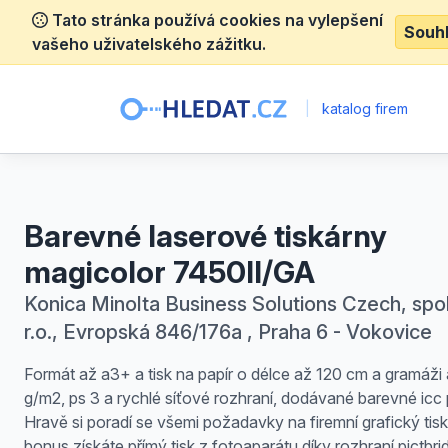
Tato stránka používá cookies na vylepšení
Souh
vašeho uživatelského zážitku.
|
katalog firem
Barevné laserové tiskárny
magicolor 7450II/GA
Konica Minolta Business Solutions Czech, spol
r.o., Evropská 846/176a , Praha 6 - Vokovice
Formát až a3+ a tisk na papír o délce až 120 cm a gramáži
g/m2, ps 3 a rychlé síťové rozhraní, dodávané barevné icc p
Hravě si poradí se všemi požadavky na firemní grafický tisk
bonus získáte přímý tisk z fotoaparátu díky rozhraní pictbri