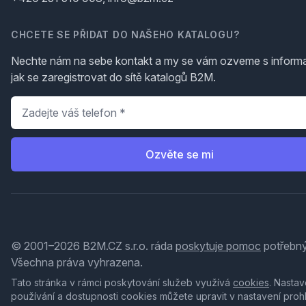
CHCETE SE PŘIDAT DO NAŠEHO KATALOGU?
Nechte nám na sebe kontakt a my se vám ozveme s inform
jak se zaregistrovat do sítě katalogů B2M.
Telefon
*
Ozvěte se mi
© 2001–2026 B2M.CZ s.r.o. ráda
poskytuje pomoc
potřebný
Všechna práva vyhrazena.
Tato stránka v rámci poskytování služeb využívá
cookies
. Nastav
používání a dostupnosti cookies můžete upravit v nastavení proh