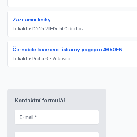
Záznamní knihy
Lokalita:
Děčín VIII-Dolní Oldřichov
Černobílé laserové tiskárny pagepro 4650EN
Lokalita:
Praha 6 - Vokovice
Kontaktní formulář
E-mail
*
Předmět zprávy
*