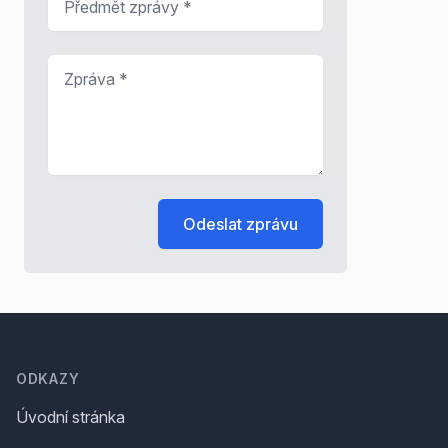
Zpráva
*
Odeslat zprávu
Footer
ODKAZY
Úvodní stránka