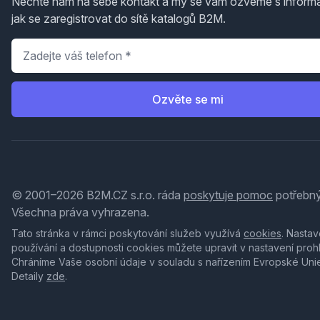
Nechte nám na sebe kontakt a my se vám ozveme s inform
jak se zaregistrovat do sítě katalogů B2M.
Telefon
*
Ozvěte se mi
© 2001–2026 B2M.CZ s.r.o. ráda
poskytuje pomoc
potřebný
Všechna práva vyhrazena.
Tato stránka v rámci poskytování služeb využívá
cookies
. Nastav
používání a dostupnosti cookies můžete upravit v nastavení proh
Chráníme Vaše osobní údaje v souladu s nařízením Evropské Uni
Detaily
zde
.