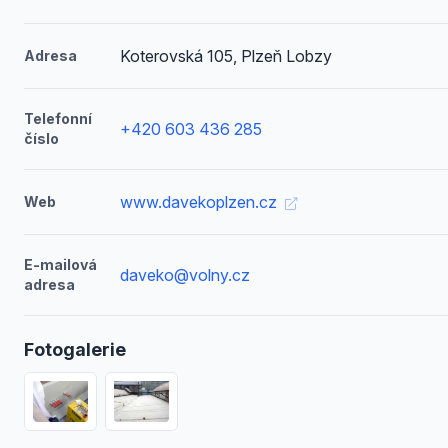
Koterovská 105, Plzeň Lobzy
Adresa
Telefonní
+420 603 436 285
číslo
www.davekoplzen.cz
Web
E-mailová
daveko@volny.cz
adresa
Fotogalerie