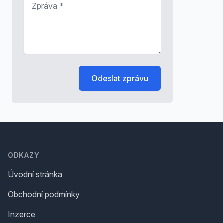
Odeslat zprávu
Footer
ODKAZY
Úvodní stránka
Obchodní podmínky
Inzerce