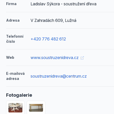
Ladislav Sýkora - soustružení dřeva
Firma
V Zahradách 609, Lužná
Adresa
Telefonní
+420 776 482 612
číslo
www.soustruzenidreva.cz
Web
E-mailová
soustruzenidreva@centrum.cz
adresa
Fotogalerie