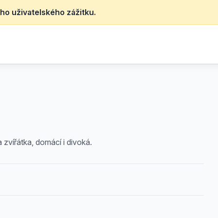
ho uživatelského zážitku.
 zvířátka, domácí i divoká.