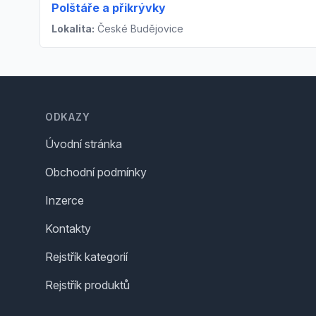
Polštáře a přikrývky
Lokalita:
České Budějovice
Footer
ODKAZY
Úvodní stránka
Obchodní podmínky
Inzerce
Kontakty
Rejstřík kategorií
Rejstřík produktů