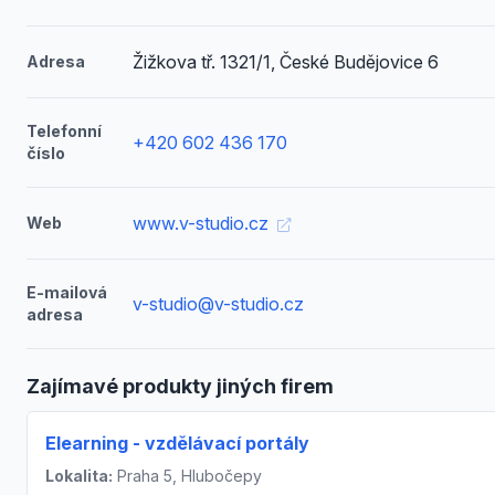
Žižkova tř. 1321/1, České Budějovice 6
Adresa
Telefonní
+420 602 436 170
číslo
www.v-studio.cz
Web
E-mailová
v-studio@v-studio.cz
adresa
Zajímavé produkty jiných firem
Elearning - vzdělávací portály
Lokalita:
Praha 5, Hlubočepy