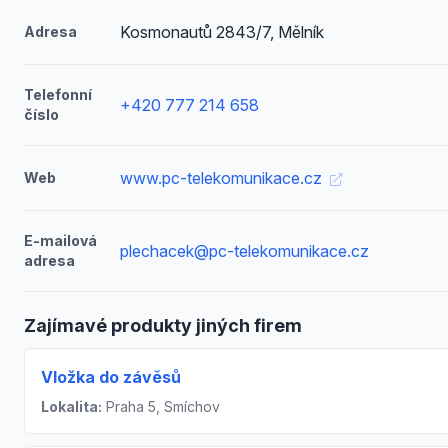
Kosmonautů 2843/7, Mělník
Adresa
Telefonní
+420 777 214 658
číslo
www.pc-telekomunikace.cz
Web
E-mailová
plechacek@pc-telekomunikace.cz
adresa
Zajímavé produkty jiných firem
Vložka do závěsů
Lokalita:
Praha 5, Smíchov