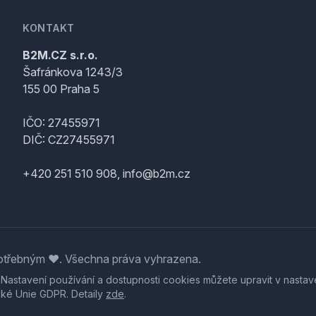
KONTAKT
B2M.CZ s.r.o.
Šafránkova 1243/3
155 00 Praha 5
IČO: 27455971
DIČ: CZ27455971
+420 251 510 908, info@b2m.cz
třebným ♥️. Všechna práva vyhrazena.
. Nastavení používání a dostupnosti cookies můžete upravit v nastav
ské Unie GDPR. Detaily
zde
.