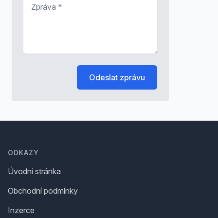
Zpráva
*
Odeslat zprávu
Footer
ODKAZY
Úvodní stránka
Obchodní podmínky
Inzerce