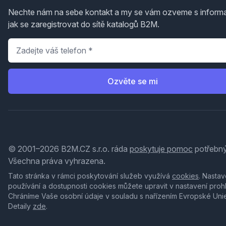
Nechte nám na sebe kontakt a my se vám ozveme s inform
jak se zaregistrovat do sítě katalogů B2M.
Telefon
*
Ozvěte se mi
© 2001–2026 B2M.CZ s.r.o. ráda
poskytuje pomoc
potřebný
Všechna práva vyhrazena.
Tato stránka v rámci poskytování služeb využívá
cookies
. Nastav
používání a dostupnosti cookies můžete upravit v nastavení proh
Chráníme Vaše osobní údaje v souladu s nařízením Evropské Uni
Detaily
zde
.