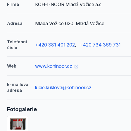
KOH-I-NOOR Mladá Vožice a.s.
Firma
Mladá Vožice 620, Mladá Vožice
Adresa
Telefonní
+420 381 401 202
,
+420 734 369 731
číslo
www.kohinoor.cz
Web
E-mailová
lucie.kuklova@kohinoor.cz
adresa
Fotogalerie