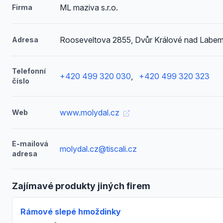
ML maziva s.r.o.
Firma
Rooseveltova 2855, Dvůr Králové nad Labe
Adresa
Telefonní
+420 499 320 030
,
+420 499 320 323
číslo
www.molydal.cz
Web
E-mailová
molydal.cz@tiscali.cz
adresa
Zajímavé produkty jiných firem
Rámové slepé hmoždinky