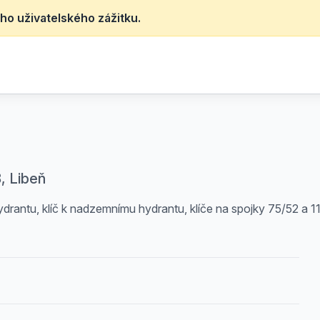
ho uživatelského zážitku.
, Libeň
rantu, klíč k nadzemnímu hydrantu, klíče na spojky 75/52 a 1