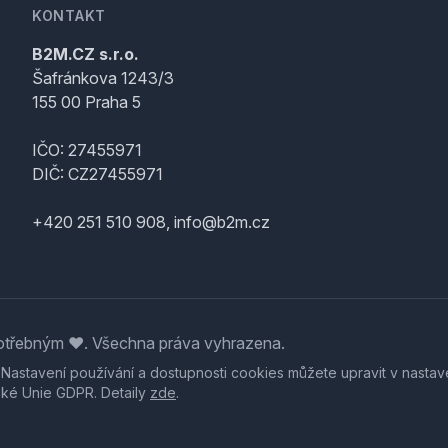
KONTAKT
B2M.CZ s.r.o.
Šafránkova 1243/3
155 00 Praha 5
IČO: 27455971
DIČ: CZ27455971
+420 251 510 908, info@b2m.cz
třebným ♥️. Všechna práva vyhrazena.
. Nastavení používání a dostupnosti cookies můžete upravit v nastav
ské Unie GDPR. Detaily
zde
.