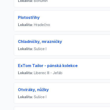
Lokalita:
Bohumín
Plotostřihy
Lokalita:
Hradečno
Chladničky, mrazničky
Lokalita:
Sušice I
ExTom Tailor - pánská kolekce
Lokalita:
Liberec III - Jeřáb
Otvíráky, nůžky
Lokalita:
Sušice I