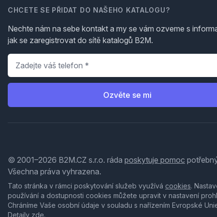
CHCETE SE PŘIDAT DO NAŠEHO KATALOGU?
Nechte nám na sebe kontakt a my se vám ozveme s inform
jak se zaregistrovat do sítě katalogů B2M.
Telefon
*
Ozvěte se mi
© 2001–2026 B2M.CZ s.r.o. ráda
poskytuje pomoc
potřebný
Všechna práva vyhrazena.
Tato stránka v rámci poskytování služeb využívá
cookies
. Nastav
používání a dostupnosti cookies můžete upravit v nastavení proh
Chráníme Vaše osobní údaje v souladu s nařízením Evropské Uni
Detaily
zde
.