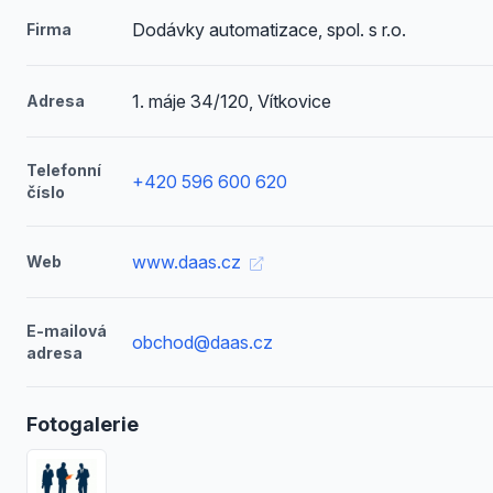
Dodávky automatizace, spol. s r.o.
Firma
1. máje 34/120, Vítkovice
Adresa
Telefonní
+420 596 600 620
číslo
www.daas.cz
Web
E-mailová
obchod@daas.cz
adresa
Fotogalerie