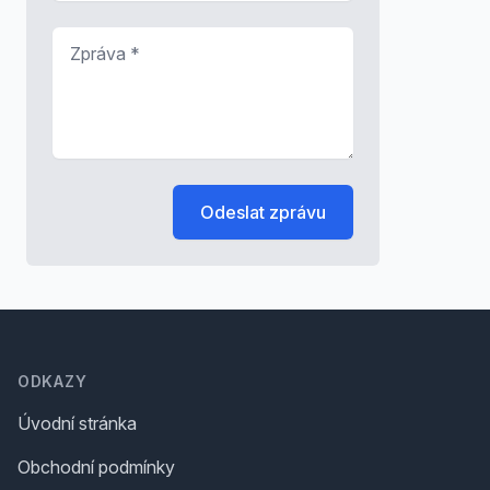
Zpráva
*
Odeslat zprávu
Footer
ODKAZY
Úvodní stránka
Obchodní podmínky