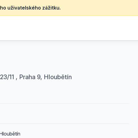
ho uživatelského zážitku.
3/11 , Praha 9, Hloubětín
Hloubětín