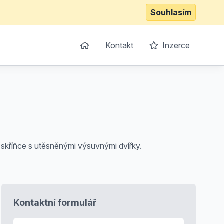
Souhlasím
Kontakt
Inzerce
é skříňce s utěsněnými výsuvnými dvířky.
Kontaktní formulář
E-mail
*