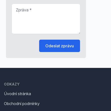
Zpráva
*
Odeslat zprávu
Footer
ODKAZY
Úvodní stránka
Obchodní podmínky