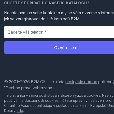
CHCETE SE PŘIDAT DO NAŠEHO KATALOGU?
Nechte nám na sebe kontakt a my se vám ozveme s inform
jak se zaregistrovat do sítě katalogů B2M.
Telefon
*
Ozvěte se mi
© 2001–2026 B2M.CZ s.r.o. ráda
poskytuje pomoc
potřebný
Všechna práva vyhrazena.
Tato stránka v rámci poskytování služeb využívá
cookies
. Nastav
používání a dostupnosti cookies můžete upravit v nastavení proh
Chráníme Vaše osobní údaje v souladu s nařízením Evropské Uni
Detaily
zde
.