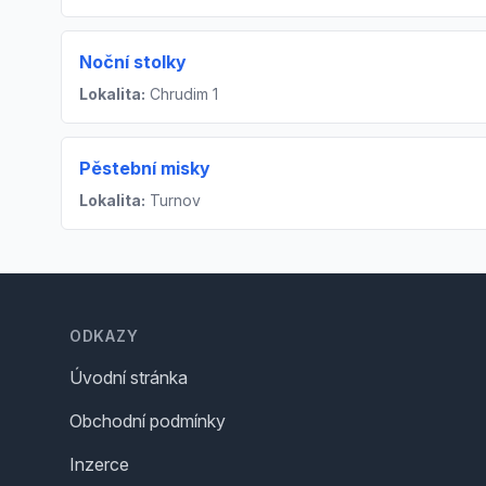
Noční stolky
Lokalita:
Chrudim 1
Pěstební misky
Lokalita:
Turnov
Footer
ODKAZY
Úvodní stránka
Obchodní podmínky
Inzerce