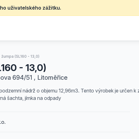
ho uživatelského zážitku.
 žumpa (SL160 - 13,0)
160 - 13,0)
hova 694/51 , Litoměřice
podzemní nádrž o objemu 12,96m3. Tento výrobek je určen k z
rná šachta, jímka na odpady
.o.