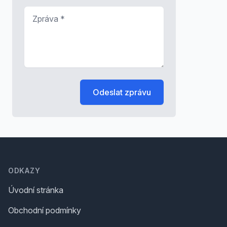
Zpráva
*
Odeslat zprávu
Footer
ODKAZY
Úvodní stránka
Obchodní podmínky