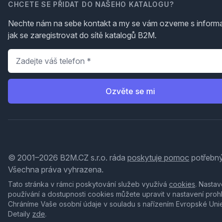
CHCETE SE PŘIDAT DO NAŠEHO KATALOGU?
Nechte nám na sebe kontakt a my se vám ozveme s inform
jak se zaregistrovat do sítě katalogů B2M.
Telefon
*
Ozvěte se mi
© 2001–2026 B2M.CZ s.r.o. ráda
poskytuje pomoc
potřebný
Všechna práva vyhrazena.
Tato stránka v rámci poskytování služeb využívá
cookies
. Nastav
používání a dostupnosti cookies můžete upravit v nastavení proh
Chráníme Vaše osobní údaje v souladu s nařízením Evropské Uni
Detaily
zde
.